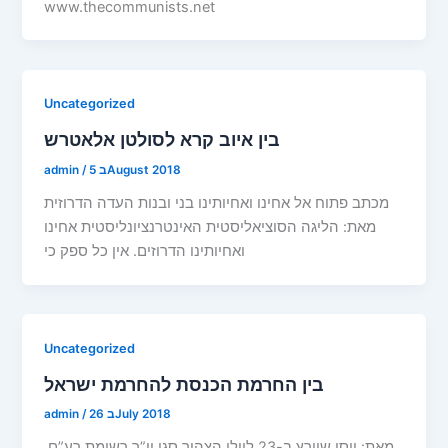
www.thecommunists.net
Uncategorized
בין איוב קרא לסולטן אלאטרש
5 בAugust 2018
/
admin
מכתב פתוח אל אחינו ואחיותינו בני ובנות העדה הדרוזית
מאת: הליגה הסוציאליסטית האינטרנציונליסטית אחינו
ואחיותינו הדרוזים. אין כל ספק כי
Uncategorized
בין החרמת הכנסת להחרמת ישראל
26 בJuly 2018
/
admin
מאת: יוסי שוורץ ב-23 ליולי הצהיר סגן יו”ר רשימת רע”ם,