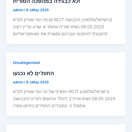
לא לבגידה במהפכה הסורית!
8 בMay 2025
/
admin
יוסי שוורץ לס”א (סניף RCIT בישראל/פלסטין הכבושה)
08.05.2025 נשיא סוריה אחמד א-שרע עדיין רוצה
להצטרף להסכמי אברהם ומשרת את האימפריאליזם
Uncategorized
החות’ים לא נכנעו
8 בMay 2025
/
admin
יוסי שוורץ לס”א (הסניף של ה-RCIT בישראל/פלסטין
הכבושה) 08.05.2025 נשיא ארה”ב דונלד טראמפ הודיע
אתמול כי המורדים החות’ים בתימן אמרו