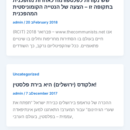
שש נקודות לפלטפורמה לאחדות מהפכנית
בתקופה זו – הצעה של הנטייה הקומוניסטית
המהפכנית
20 בFebruary 2018
/
admin
(RCIT) פברואר 2018 – www.thecommunists.net אנו
חיים בעולם בו הסתירות מחריפות וחלים בו שינויים
פתאומיים. ככל שהקפיטליזם נרקב, כך השודדים
Uncategorized
אלקודס (ירושלים) היא בירת פלסטין!
7 בDecember 2017
/
admin
ההכרה של טראמפ בירושלים כבירת ישראל “תפתח את
שערי הגיהינום” עבור המערב! התארגנו למען אינתיפאדה
עממית – בפלסטין, בעולם הערבי,