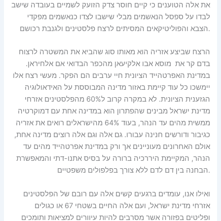
את אלה הטוענים כי קיים חוסר צדק הזועק לשמיים בעובדה שישב
לבדו על ספסל הנאשמים מבלי שישבו לצדו כנאשמים מפקדי
הצבא והפוליטיקאים המסיתים לרצח פלסטינים ולגנבת רכושם.
הרצח שביצע אזריה הוא מאותו סוג שהביא את המשטרה לרצוח
בדם קר את מוסא אבו אלקיעאן מהכפר הבדואי אם אלחיראן.
במדינת האפרטהייד הציונית חיי ערבים הם הפקר. מעשי רצח אלו
יימשכו כל עוד קיימת באזור מדינה המבוססת על האידאולוגיה
הגזענית הציונית. לא במקרה קרוב ל60% מהפלסטינים אזרחי
מדינת ישראל מבינים שהפתרון הוא במדינה אחת עם דמוקרטיה
ממשית מהים עד הנהר, בעוד 64% מהישראלים רואים את אזריה
כגיבור ודורשים חנינה עבורו. גם אלה וגם אלה רוצים מדינה אחת,
אולם האחרונים מעוניינים אך ורק במדינת אפרטהייד מהים עד
הנהר, המקיימת היררכיה ברורה על בסיס אתנו-דתי והמאפשרת
הבחנה בין דם לדם ללא צורך בפלפולים משפטיים.
ואילו אנו, עומדים ברגעים קשים אלה עם רובם של הפלסטינים
אזרחי מדינת ישראל, ועם אלה החיים בשטחי 67 או כגולים
ופליטים בפזורה אשר מסרבים להיות עיוורים למציאות ותומכים