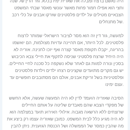
היה נאשם ברצח ומבלה את שארית ימיו בכלא. גזר הדין של שנה
וחצי הוא אפילו חמור פחות מאשר עונשי מאסר שבתי המשפט
הצבאיים מטילים על ילדים פלסטינים שזרקו אבנים על כלי רכב
של מתנחלים.
למעשה, גזר דין זה הוא מסר לציבור הישראלי שמותר לרצוח
פלסטינים. לכל היותר, אם תהיינה עדויות מצולמות, הם יואשמו
בהריגה, יקבלו תקופת מאסר קצרה ואף יזכו לחנינה. אזריה לא
היה היחיד שרצח פלסטיני שניסה לתקוף את חיילי צבא הכיבוש
בסכין ונורה למוות גם לאחר שלא נשקפה כל סכנה לחיי החיילים.
יש גם מקרים מתועדים שקצינים רצחו ילדים וילדות פלסטינים
ופלסטיניות בשל זריקת אבנים, אולם הם מסתובבים חופשיים עד
עצם ימינו.
הסיבה שאזריה הועמד לדין לא היה המעשה שעשה, אלא החשש
של מפקדי הצבא שהם מאבדים שליטה על אותם החיילים
שרוצחים ללא הרשאה מגבוה. אילולי האירוע תועד במצלמה הוא
לא היה מגיע כלל לבית המשפט. כמובן שאזריה עצמו רק ביצע את
מה שהבין כמסר של הממשלה ושל הכנסת הגזענית. ניתן להבין