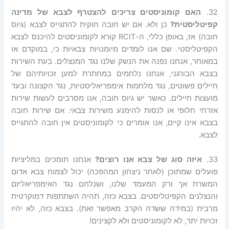
32.
האם קומוניסטים צריכים להצטרף לצבא של מדינה
קפיטליסטית?
כן ולא. אם יש חובה חוקית להתגייס לצבא (גיוס
חובה) אז, באופן כללי, ה-RCIT קורא לקומוניסטים להיכנס לצבא
הקפיטליסטי. שם אנו לומדים מיומנויות צבאיות כי, במוקדם או
במאוחר, אנחנו נפנה את הנשק שלנו נגד המנצלים. בעת השירות
בצבא הבורגני, אנחנו נלחמים במחתרת למען זכויותיהם של
חיילים פשוטים, נגד מלחמות אימפריאליסטיות, נגד הקצונה ובעד
מועצות חיילים. כאשר יש גיוס חובה, אנו מסרבים לעשות שירות
אזרחי חלופי או לנסות להימנע משירות צבאי. אם שירות חובה
בצבא אינו קיים, אנו אומרים כי לקומוניסטים אין חובה להתגייס
לצבא.
33.
איזה סוג של צבא אנו רוצים
?
אנחנו תומכים במליציות
פועלים שמתוכן (לאחר ניצחון המהפכה) יכול לצמוח צבא אדום
המשרת אך ורק המעמד שלנו, ושנלחם נגד האימפריאליזם
והנצלנים הקפיטליסטים. בצבא כזה, תהיה השתתפות דמוקרטית
מרבית (במידה ששדה הקרב מאפשר זאת). בצבא כזה, לא יהיו
זכויות יתר, לא לקומוניסטים ולא לקצינים!