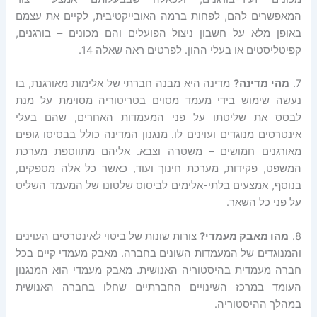
המאפשרים להם, לפחות ברמה האובייקטיבית, לקיים את עצמם
באופן מלא על חשבון ניצול הפועלים והם מכונים – בורגנים,
קפיטליסטים או בעלי ההון. לפרטים ראה שאלה 14.
7.
מהי
מדינה
?
מדינה היא מבנה חברתי של אלימות מאורגנת, בו
נעשה שימוש בידי מעמד מסוים בטריטוריה מסוימת על מנת
לבסס את שליטתו על פני המעמדות האחרים, שהם בעלי
אינטרסים מנוגדים ועוינים לו. מנגנון המדינה כולל בבסיסו גופים
מאורגנים חמושים – משטרה וצבא. אליהם מתווספת מערכת
המשפט, פקידות, מערכת חינוך ועוד, כאשר כל אלה מספקים,
בנוסף, אמצעים בלתי-אלימים לביסוס שלטונו של המעמד השליט
על פני כל השאר.
8.
מהו
מאבק
מעמדי
?
צורות שונות של ביטוי לאינטרסים העוינים
והמנוגדים של המעמדות השונים בחברה. מאבק מעמדי קיים בכל
חברה מעמדית בהיסטוריה האנושית. מאבק מעמדי הוא המנגנון
העומד במרכז השינויים החברתיים שחלו בחברה האנושית
במהלך ההיסטוריה.