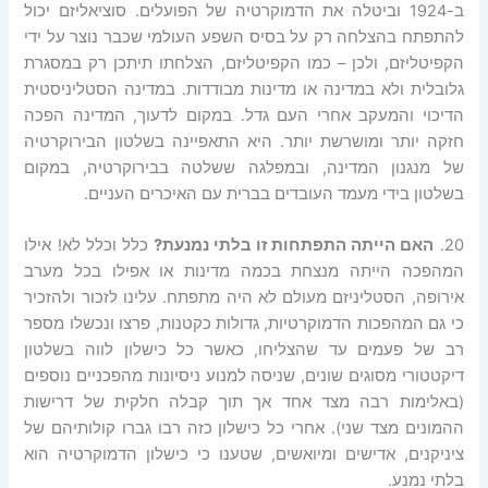
ב-1924 וביטלה את הדמוקרטיה של הפועלים. סוציאליזם יכול
להתפתח בהצלחה רק על בסיס השפע העולמי שכבר נוצר על ידי
הקפיטליזם, ולכן – כמו הקפיטליזם, הצלחתו תיתכן רק במסגרת
גלובלית ולא במדינה או מדינות מבודדות. במדינה הסטליניסטית
הדיכוי והמעקב אחרי העם גדל. במקום לדעוך, המדינה הפכה
חזקה יותר ומושרשת יותר. היא התאפיינה בשלטון הבירוקרטיה
של מנגנון המדינה, ובמפלגה ששלטה בבירוקרטיה, במקום
בשלטון בידי מעמד העובדים בברית עם האיכרים העניים.
20.
האם
הייתה
התפתחות
זו
בלתי
נמנעת
?
כלל וכלל לא! אילו
המהפכה הייתה מנצחת בכמה מדינות או אפילו בכל מערב
אירופה, הסטליניזם מעולם לא היה מתפתח. עלינו לזכור ולהזכיר
כי גם המהפכות הדמוקרטיות, גדולות כקטנות, פרצו ונכשלו מספר
רב של פעמים עד שהצליחו, כאשר כל כישלון לווה בשלטון
דיקטטורי מסוגים שונים, שניסה למנוע ניסיונות מהפכניים נוספים
(באלימות רבה מצד אחד אך תוך קבלה חלקית של דרישות
ההמונים מצד שני). אחרי כל כישלון כזה רבו גברו קולותיהם של
ציניקנים, אדישים ומיואשים, שטענו כי כישלון הדמוקרטיה הוא
בלתי נמנע.