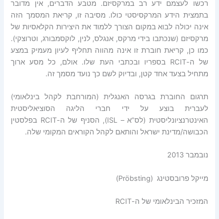
רכשו לעצמם ידע רב במרקסיזם. מטבע הדברים, אין מדובר
בתמצית הידע המרקסיסטי כולו. מסיבה זו, קריאת המסמך הזה
אינה יכולה לבוא במקום הצורך ללמוד את היצירות הקלאסיות של
מרקסיזם (שנכתבו בידי מרקס, אנגלס, לנין, לוקסמבורג, וטרוצקי).
כמו כן, קריאת חוברת זו אינה מהווה תחליף לעיון מעמיק במצע
של ה-RCIT בספריו ובכתבי העת שלו. אולם, כל מסע ארוך
מתחיל בצעד אחד קטן, ובדיוק לשם כך נועד מסמך זה.
תרגום החוברת בגרסה האנגלית (המורחבת לקהל בינלאומי)
לעברית בוצע על ידי חברי הליגה הסוציאליסטית
האינטרנציונליסטית (לס”א – ISL), הסניף של ה-RCIT בפלסטין
הכבושה/מדינת ישראל והותאם לקהל הקוראים המקומי שלה.
נובמבר 2013
מייקל פרובסטינג (Pröbsting)
המזכיר הבינלאומי של ה-RCIT