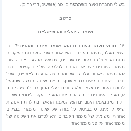
בשולי החברה ואינה משתתפת בייצור (פושעים, דרי רחוב).
פרק
ב
מעמד
הפועלים
והסוציאליזם
15.
מדוע
מעמד
העובדים
הוא
מעמד
מיוחד
ומהפכני
?
כפי
שצוין מעלה, מעמד העובדים הוא אחד משני המעמדות העיקריים
תחת הקפיטליזם. כעובדים שכירים, שבפועל מבצעים את הייצור,
מעמד העובדים יוצר את הבסיס לכלכלה עולמית קפיטליסטית.
זהו מעמד מאוחד וגלובלי שקיומו חוצה גבולות לאומיים, ושכל
חבריו שותפים לאינטרס משותף: בניית שיטה חדשה שתפעל
לטובת העובדים עצמם ולא לטובת בעלי ההון. כדי להשיג מטרה
זו, מעמד העובדים חייב להדיח את המעמד הקפיטליסטי השולט.
יתרה מזו, מעמד העובדים הוא המעמד הראשון בתולדות האנושות
שיש לו אינטרס בביטול כל צורה של שלטון מעמדי. במילים
אחרות, משימתו של מעמד העובדים היא לסיים את השליטה של
מעמד אחד על פני מעמד אחר.