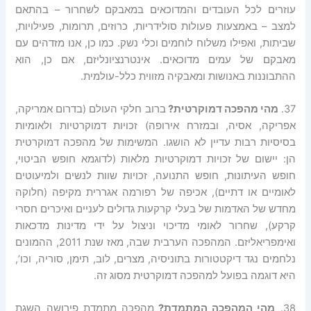
עוזרים לכל העובדים והמדוכאים במאבקם לשחרור – בהתאם
למצב – באמצעות פעולות סולידריות, כרוזים, תרומות, פעילויות,
שביתות, ואפילו משלוח לוחמים וכלי נשק. כמו כן, אנו מזדהים עם
מאבקם של עמים מדוכאים. אינטרנציונליזם, אם כן, הוא
ההתבוננות באנושות ומאבקיה מזווית כלל-עולמית.
37.
מהי מהפכה דמוקרטית?
ברוב חלקי העולם (בדרום אמריקה,
אפריקה, אסיה, ובמזרח אירופה) זכויות דמוקרטיות ולאומיות
בסיסיות רבות עדיין לא הושגו. המשימות של מהפכה דמוקרטית
הן: יישום של זכויות דמוקרטיות מלאות (לדוגמא חופש הביטוי,
חופש העיתונות, חופש התנועה, זכויות שוות לנשים ולמיעוטים
לאומיים או דתיים), אכיפה של רפורמה אגררית מקיפה (חלוקה
מחדש של האדמות של בעלי קרקעות גדולים לעניים ואיכרים חסרי
קרקע), שחרור לאומי מדיכוי וניצול על ידי מדינות מדכאות
ואימפריאליזם. המהפכה הערבית שבה, מאז שנת 2011, ההמונים
נלחמים נגד דיקטטורות בתוניסיה, מצרים, לוב, תימן, סוריה, וכו’,
היא דוגמה בפועל למהפכה דמוקרטית מסוג זה.
38.
מהי המהפכה המתמדת
?
מהפכה מתמדת פירושה השגת