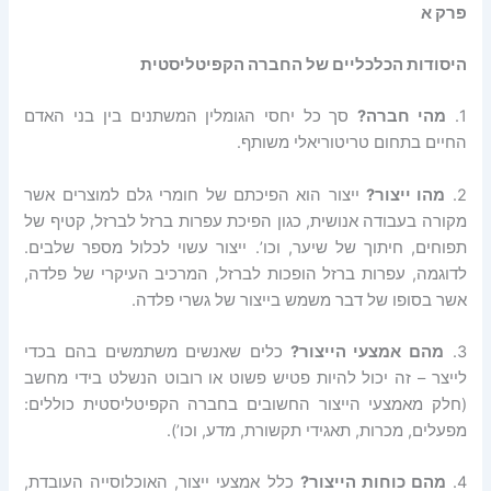
פרק א
היסודות הכלכליים של החברה הקפיטליסטית
1.
מהי
חברה
?
סך כל יחסי הגומלין המשתנים בין בני האדם
החיים בתחום טריטוריאלי משותף.
2.
מהו
ייצור
?
ייצור הוא הפיכתם של חומרי גלם למוצרים אשר
מקורה בעבודה אנושית, כגון הפיכת עפרות ברזל לברזל, קטיף של
תפוחים, חיתוך של שיער, וכו’. ייצור עשוי לכלול מספר שלבים.
לדוגמה, עפרות ברזל הופכות לברזל, המרכיב העיקרי של פלדה,
אשר בסופו של דבר משמש בייצור של גשרי פלדה.
3.
מהם
אמצעי
הייצור
?
כלים שאנשים משתמשים בהם בכדי
לייצר – זה יכול להיות פטיש פשוט או רובוט הנשלט בידי מחשב
(חלק מאמצעי הייצור החשובים בחברה הקפיטליסטית כוללים:
מפעלים, מכרות, תאגידי תקשורת, מדע, וכו’).
4.
מהם
כוחות
הייצור
?
כלל אמצעי ייצור, האוכלוסייה העובדת,