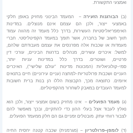
ואמצעי התקשורת.
(ב)
הבורגנות
הזעירה
– המעמד הבינוני מחזיק באופן חלקי
באמצעי ייצור, ולכן הם עצמם אינם מנוצלים. במדינות
האימפריאליסטיות העשירות, בדרך כלל מעמד זה מהווה עמוד
תווך חשוב של בחברה, אשר תומך במעמד הקפיטליסטי. חברי
מעמדות או שכבות אלה מפרנסים את עצמם מעבודתם שלהם,
למשל: איכרים עשירים, מנהלים בדרגות הביניים, עורכי דין
פרטיים, ושוטרים. בדרך כלל במדינות עניות יותר,
סמי-קולוניאליות (המכונות מדינות “עולם שלישי”), האיכרים
העניים ושכבות פרולטריות-למחצה (עניים עירוניים) חיים בתנאים
איומים. כתוצאה מכך, הקבוצות הללו הן בנות ברית חשובות
למעמד העובדים במאבק לשחרור מהקפיטליזם.
(ג)
מעמד
הפועלים
– אינו מחזיק בשום אמצעי ייצור, ולכן הוא
נאלץ לעבוד אצל בעלי ההון כדי להתקיים, ובכך מאפשר להם
לצבור רווחי עתק. מובטלים זמניים גם הם חלק ממעמד הפועלים.
(ד)
לומפן
–
פרולטריון
– (מגרמנית) שכבה קטנה יחסית החיה