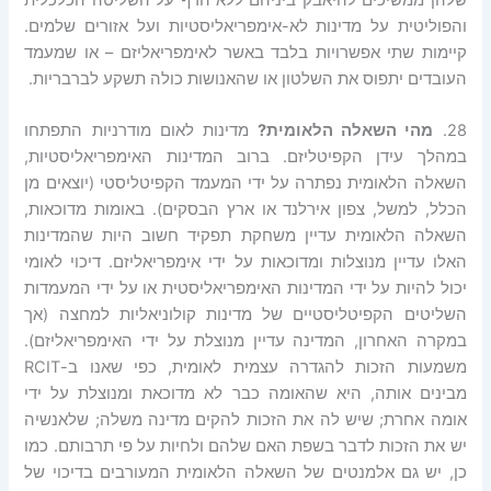
שלהן ממשיכים להיאבק ביניהם ללא הרף על השליטה הכלכלית
והפוליטית על מדינות לא-אימפריאליסטיות ועל אזורים שלמים.
קיימות שתי אפשרויות בלבד באשר לאימפריאליזם – או שמעמד
העובדים יתפוס את השלטון או שהאנושות כולה תשקע לברבריות.
28.
מהי השאלה הלאומית?
מדינות לאום מודרניות התפתחו
במהלך עידן הקפיטליזם. ברוב המדינות האימפריאליסטיות,
השאלה הלאומית נפתרה על ידי המעמד הקפיטליסטי (יוצאים מן
הכלל, למשל, צפון אירלנד או ארץ הבסקים). באומות מדוכאות,
השאלה הלאומית עדיין משחקת תפקיד חשוב היות שהמדינות
האלו עדיין מנוצלות ומדוכאות על ידי אימפריאליזם. דיכוי לאומי
יכול להיות על ידי המדינות האימפריאליסטית או על ידי המעמדות
השליטים הקפיטליסטיים של מדינות קולוניאליות למחצה (אך
במקרה האחרון, המדינה עדיין מנוצלת על ידי האימפריאליזם).
משמעות הזכות להגדרה עצמית לאומית, כפי שאנו ב-RCIT
מבינים אותה, היא שהאומה כבר לא מדוכאת ומנוצלת על ידי
אומה אחרת; שיש לה את הזכות להקים מדינה משלה; שלאנשיה
יש את הזכות לדבר בשפת האם שלהם ולחיות על פי תרבותם. כמו
כן, יש גם אלמנטים של השאלה הלאומית המעורבים בדיכוי של