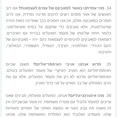
34.
מהי עמדתנו באשר למאבקם של עמים לעצמאות?
אם רוב
האנשים של אזור מסוים רוצים להקים מדינה נפרדת, אנו לרוב
תומכים במאבקם. אולם, אין אנו תומכים בכך שמדינה כזאת תהיה
קפיטליסטית, אלא נאבקים כדי שתקום על בסיס סוציאליסטי,
כלומר תחת שליטתו של מעמד הפועלים בברית עם האיכרים.
דוגמאות למאבקים לגיטימיים לעצמאות כיום יהיו – מאבקיהם של
העם הכורדי, הפלסטיני, הצ’צ’ני, הטמילי, הקשמירי, הבאלוצ’י,
והטיבטי.
35.
מדוע אנחנו אויבי האימפריאליזם?
משום שכיום
האימפריאליזם הוא האויב העיקרי של מעמד הפועלים בעולם.
האימפריאליזם מדכא לא רק את מעמד הפועלים, אלא גם את
הרוב המוחלט של בני האדם על פני כדור הארץ.
36.
מהו אינטרנציונליזם?
אנחנו, כפועלים ופועלות, מבינים שאנו
שייכים למעמד גלובלי עם מטרה משותפת. זה אומר שבשבילנו אין
זה משנה מה צבע העור או המוצא האתני של האחים והאחיות
שלנו. מעמדנו הגלובלי הוא המולדת המשותפת שלנו. אנחנו