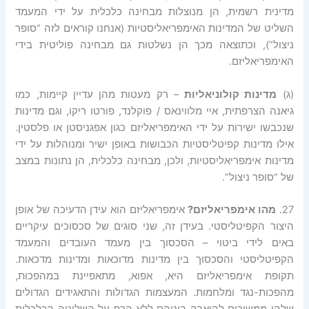
מדינית רשמית, הן מנוצלות מבחינה כלכלית על ידי המעמד
השליט של המדינות האימפריאליסטיות (אנחנו קוראים לזה “סופר
ניצול”), וכתוצאה מכך הן נשלטות גם מבחינה פוליטית בידי
האימפריאליזם.
(ג)
מדינות קולוניאליות
– רק מעטות מהן עדיין קיימות, כמו
גיאנה הצרפתית, איי מלווינאס / פוקלנד, פורטו ריקו, וגם מדינות
שנכבשו ישירות על ידי האימפריאליזם כגון אפגניסטן או פלסטין.
אילו מדינות קפיטליסטיות הכבושות באופן ישיר ומנוהלות על ידי
מדינות אימפריאליסטיות, ולכן, מבחינה כלכלית, הן נתונות במצב
של “סופר ניצול”.
27.
מהו אימפריאליזם?
אימפריאליזם הוא עידן הדעיכה של אופן
היצור הקפיטליסטי. בעידן זה, שני סוגים של סכסוכים עיקריים
באים לידי ביטוי – הסכסוך בין מעמד העובדים והמעמד
הקפיטליסטי והסכסוך בין מדינות מדוכאות ומדינות מדכאות.
תקופת אימפריאליזם היא, אפוא, מתאפיינת במהפכות,
מהפכות-נגד ומלחמות. המעצמות הגדולות והתאגידים הגדולים