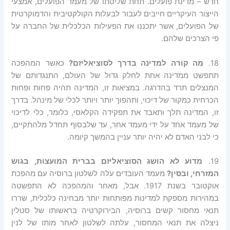
חדש – מדינת פועלים. תחת שליטתו של מעמד הפועלים, אמצעי
הייצור העיקריים חייבים לעבור לבעלות הקולקטיבית והדמוקרטית
של הפועלים, אשר יתכננו את הפעילות הכלכלית של החברה על
פי הצרכים שלהם.
18.
מה
קורה
למדינה
בדרך
לסוציאליזם
?
כאשר המהפכה
תתפשט ממדינה אחת לחלק גדול של העולם, התנגדותם של
המנצלים תרד בהדרגה. במציאות זו, המדינה תהיה פחות ופחות
הכרחית כמקור של דיכוי, ותהפוך יותר ויותר לכלי של מינהל. בדרך
זו, המדינה תלך ותאבד את תפקידה הקלאסי, כלומר, כלי לדיכוי
של מעמד אחד על ידי מעמד אחר, עד שלבסוף תחדל מלהתקיים,
כי לבני האדם לא יהיה יותר עניין בהמשך קיומה.
19.
מדוע
לא
הושג
הסוציאליזם
בברית
המועצות
,
בגוש
המזרחי
,
ובסין
?
מעמד העובדים עלה לשלטון ברוסיה עם מהפכת
אוקטובר בשנת 1917. אבל, מאחר והמהפכה לא התפשטה
במהירות מספקת למדינות מפותחות יותר מבחינה כלכלית, שררו
תנאי מחסור קשים ברוסיה, הבירוקרטיה בראשותו של סטלין
ניצלה את תנאי המחסור, עלתה לשלטון לאחר מותו של לנין