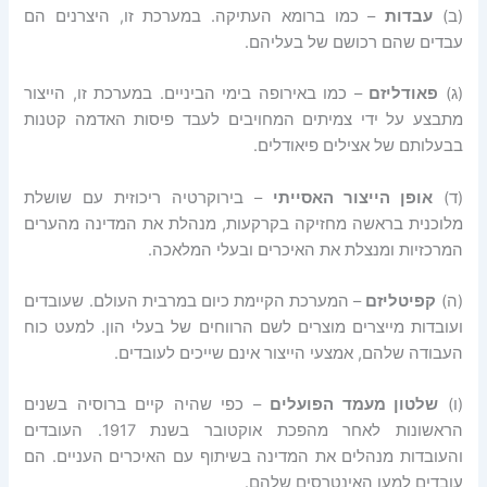
(ב)
עבדות
– כמו ברומא העתיקה. במערכת זו, היצרנים הם
עבדים שהם רכושם של בעליהם.
(ג)
פאודליזם
– כמו באירופה בימי הביניים. במערכת זו, הייצור
מתבצע על ידי צמיתים המחויבים לעבד פיסות האדמה קטנות
בבעלותם של אצילים פיאודלים.
(ד)
אופן הייצור האסייתי
– בירוקרטיה ריכוזית עם שושלת
מלוכנית בראשה מחזיקה בקרקעות, מנהלת את המדינה מהערים
המרכזיות ומנצלת את האיכרים ובעלי המלאכה.
(ה)
קפיטליזם
– המערכת הקיימת כיום במרבית העולם. שעובדים
ועובדות מייצרים מוצרים לשם הרווחים של בעלי הון. למעט כוח
העבודה שלהם, אמצעי הייצור אינם שייכים לעובדים.
(ו)
שלטון מעמד הפועלים
– כפי שהיה קיים ברוסיה בשנים
הראשונות לאחר מהפכת אוקטובר בשנת 1917. העובדים
והעובדות מנהלים את המדינה בשיתוף עם האיכרים העניים. הם
עובדים למען האינטרסים שלהם.