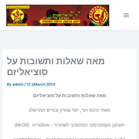
Skip
to
content
מאה שאלות ותשובות על
סוציאליזם
12 בMarch 2014
/
admin
By
מאה
שאלות
ותשובות
על
סוציאליזם
מאת יוהנס וינר, יוסי שוורץ ובוריס המרשלג
הארגון הקומוניסטי המהפכני לשחרור – אוסטריה (RKOB)