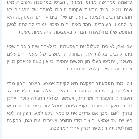
כדוגמה ממחישה מהזמן האחרון, הביטו במהפכה הערבית מאז
שנת 2011, כיצד מחאות שקטות הובילו למותם של מפגינים לא
חמושים רבים ולמאסרים ועינויים של רבים אחרים. המסקנה היא
כי להמוני העובדים והמדוכאים יהיה סיכוי אמיתי להילחם למען
החופש שלהם ולמען חייהם רק באמצעות התקוממות מזוינת.
עם זאת, לא ניתן לשלול את האפשרות, כי לאחר שיהיה ברור שלא
ניתן להביס בקלות את הכוחות החמושים של מעמד הפועלים
העולמי, יחליטו בעלי הון חלשים יחסית, כי אין טעם למאבק מזוין
ויוותרו על השלטון ללא שפיכות דמים.
24.
מהי הפקעה?
הפקעה היא לקיחת אמצעי הייצור וההון מידי
בעלי ההון, בעקבות המהפכה. משאבים אלה יועברו לידיים של
העובדים והעובדות ומדינתם, וישמשו לצרכי החברה כולה. ייתכן
גם כי חלק מהמעמד הקפיטליסטי ינושל עוד לפני המהפכה או
בדרך לשם. מכך אנו גוזרים את סיסמא שלנו למען הפקעה ללא
פיצויים של אמצעי היצור מידי הסופר-עשירים. עם זאת, הפקעה
מוחלטת תהיה אפשרית רק אחרי המהפכה.