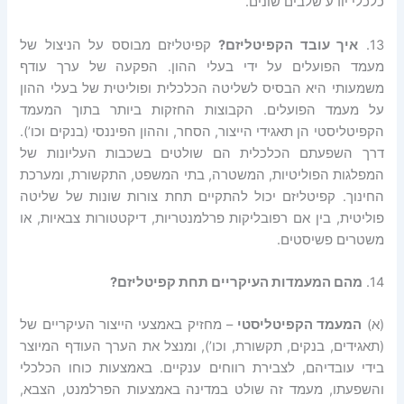
כלכלי יודע שלבים שונים.
13.
איך
עובד
הקפיטליזם
?
קפיטליזם מבוסס על הניצול של
מעמד הפועלים על ידי בעלי ההון. הפקעה של ערך עודף
משמעותי היא הבסיס לשליטה הכלכלית ופוליטית של בעלי ההון
על מעמד הפועלים. הקבוצות החזקות ביותר בתוך המעמד
הקפיטליסטי הן תאגידי הייצור, הסחר, וההון הפיננסי (בנקים וכו’).
דרך השפעתם הכלכלית הם שולטים בשכבות העליונות של
המפלגות הפוליטיות, המשטרה, בתי המשפט, התקשורת, ומערכת
החינוך. קפיטליזם יכול להתקיים תחת צורות שונות של שליטה
פוליטית, בין אם רפובליקות פרלמנטריות, דיקטטורות צבאיות, או
משטרים פשיסטים.
14.
מהם
המעמדות
העיקריים
תחת
קפיטליזם
?
(א)
המעמד הקפיטליסטי
– מחזיק באמצעי הייצור העיקריים של
(תאגידים, בנקים, תקשורת, וכו’), ומנצל את הערך העודף המיוצר
בידי עובדיהם, לצבירת רווחים ענקיים. באמצעות כוחו הכלכלי
והשפעתו, מעמד זה שולט במדינה באמצעות הפרלמנט, הצבא,