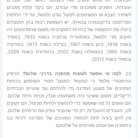
ועובדות, הופכים מסוכנים מדי עבורם, הם בקלי קלות מוכנים
לשחרר הצבא או הפשיסטים לפעול נגדנו (למשל, על ידי החלפת
הפרלמנט בדיקטטורה צבאית). יש דוגמאות רבות בהן המנצלים
ביטלו את התוצאות של בחירות דמוקרטיות משום שהמדוכאים היו
חזקים מדי (למשל, באוסטריה וגרמניה בשנת 1933, בספרד
בשנת 1936, ביוון בשנת 1967, בצ’ילה בשנת 1973, בטורקיה
בשנת 1980, בונצואלה בשנת 2002, בהונדורס בשנת 2009,
ובמאלי בשנת 2012).
23.
למה אי אפשר לעשות מהפכה בדרכי שלום?
הניסיון
ההיסטורי מלמד כי המעמד המנצל תמיד השתמש בכוחות
המזוינים של מנגנון המדינה כדי להילחם נגד שינויים חברתיים
רדיקליים, משום ששינוי כזה משמעותו אבדן זכויות היתר שלהם.
הם עושים כל מה שאפשר כדי להמשיך ולחיות מניצול. הם זקוקים
לנו, העובדים והעובדות, רק כדי שנעבוד ונפיק את הרווחים שלהם.
אין להם בעיה לתת לכוחות המזוינים של המדינה לירות בנו
בהמונינו אם אנחנו מאיימים על שלטונם.