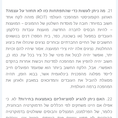
21.
מה ניתן לעשות כדי שהתפתחות כזו לא תחזור על עצמה?
הארגון הקומוניסטי המהפכני העולמי (RCIT) מזהה לקח אחד
חשוב במיוחד: חובה על מוסדות השלטון של ההמונים – המועצות
– להיות הבסיס לחברה החדשה. מועצות עובדות כדלקמן:
העובדים במפעל (או בשכונה, כפר, בית הספר) דנים בנושאים
החשובים של החיים החברתיים ובוחרים נציגים שינהלו את ביצוע
ההחלטות. נציגים אלה יהיו צירי המועצה. אסור שיהיו להם זכויות
יתר, ואפשר יהיה לבטל את מינוי של כל ציר בכל עת. כמו כן,
חשוב יהיה להפיץ את המהפכה למדינות ויבשות אחרות בהקדם
האפשרי. אבל, הלקח החשוב ביותר הוא שמעמד הפועלים חייב
לייסד מפלגה מהפכנית בינלאומית אשר, בבוא הזמן, תהיה
מסוגלת להוביל את העובדים והמדוכאים במאבק ולארגן את
המהפכה ברמה העולמית.
22.
האם ניתן להגיע לסוציאליזם באמצעות בחירות?
לא. כי
אפילו אם היינו משחקים לפי הכללים של הדמוקרטיה הבורגנית,
כלומר, של הפרלמנט, המנצלים והבוסים ששולטים בדמוקרטיה
הבורגנית לא ממש עושים זאת בעצמם. כאשר אנו, עובדים