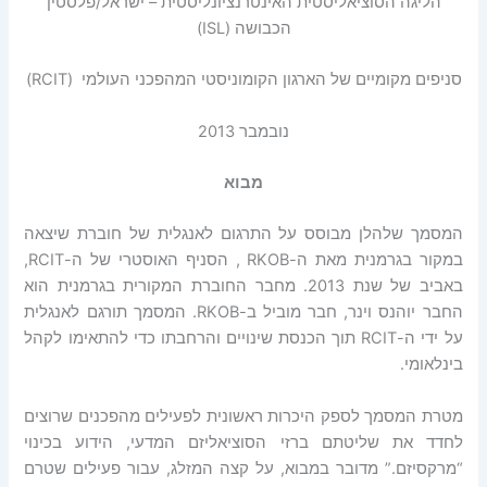
הליגה הסוציאליסטית האינטרנציונליסטית – ישראל/פלסטין
הכבושה (ISL)
סניפים מקומיים של הארגון הקומוניסטי המהפכני העולמי (RCIT)
נובמבר 2013
מבוא
המסמך שלהלן מבוסס על התרגום לאנגלית של חוברת שיצאה
במקור בגרמנית מאת ה-RKOB , הסניף האוסטרי של ה-RCIT,
באביב של שנת 2013. מחבר החוברת המקורית בגרמנית הוא
החבר יוהנס וינר, חבר מוביל ב-RKOB. המסמך תורגם לאנגלית
על ידי ה-RCIT תוך הכנסת שינויים והרחבתו כדי להתאימו לקהל
בינלאומי.
מטרת המסמך לספק היכרות ראשונית לפעילים מהפכנים שרוצים
לחדד את שליטתם ברזי הסוציאליזם המדעי, הידוע בכינוי
“מרקסיזם.” מדובר במבוא, על קצה המזלג, עבור פעילים שטרם