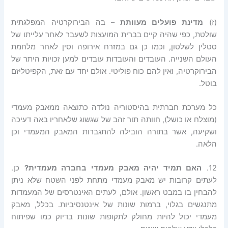
(ז)
מדינת פועלים מעוותת
– בה הבירוקרטיה המפלגתית
שולטת, כפי שהיה קיים בברית המועצות לשעבר לאחר עלייתו של
סטלין לשלטון, וכמו כן גם במזרח אירופה וסין לאחר מלחמת
העולם השנייה. העובדים והעובדות עובדים למען זכויות היתר של
הבירוקרטיה, ואין להם כוח פוליטי. אולם יחד עם זאת, הקפיטליזם
בוטל.
כל מערכת חברתית בהיסטוריה נולדה כתוצאה ממאבק מעמדי
(מוצלח או כושל), חוותה תור זהב של שגשוג שלאחריו באה דעיכה
ושקיעה, אשר בתורה הובילה להתגברות המאבק המעמדי וכן
הלאה.
12.
האם
תמיד
יהיה
מאבק
מעמדי
בחברה
מעמדית
?
כן.
לעתים קרובות יש מאבק מעמדי מתחת לפני השטח שלא ניתן
להבחין בו במבט ראשון. אולם, לעתים האינטרסים של המעמדות
מתנגשים בגלוי, ברמות שונות של אינטנסיביות. בכלל, מאבק
מעמדי יכול להיות מחולק לתקופות שונות בדיוק כמו שפיתוח