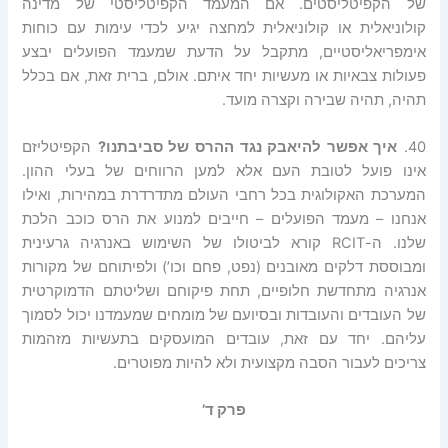
של הקפיטליסטים. אם המעמד הקפיטליסטי של מדינה
קולוניאלית או קולוניאלית למחצה יגיע לכדי עימות עם כוחות
אימפריאליסטיים, מתקבל על הדעת שמעמד הפועלים יבצע
פעולות צבאיות או מעשיות יחד איתם. אולם, ברית זאת, אם בכלל
תהיה, תהיה שבירה וקצרה מועד.
40.
איך אפשר להיאבק נגד ההרס של סביבתנו?
הקפיטליזם
אינו פועל לטובת העם אלא למען הרווחים של בעלי ההון.
המערכת האקולוגית בכל רחבי העולם מתדרדרת במהירות, ואילו
אנחנו – מעמד הפועלים – חייבים למנוע את הרס כוכב הלכת
שלנו. ה-RCIT קורא לביטולו של השימוש באנרגיה גרעינית
ומבוססת דלקים מאובנים (נפט, פחם וכו’) ולפיתוחם של מקורות
אנרגיה מתחדשת חלופיים, תחת פיקוחם ושליטתם הדמוקרטית
של העובדים והעובדות ובסיועם של מומחים שמעמדנו יכול לסמוך
עליהם. יחד עם זאת, עובדים המועסקים בתעשיות מזהמות
צריכים לעבור הסבה מקצועית ולא להיות מפוטרים.
פרק ד’