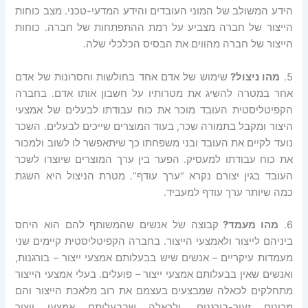
הידע המשולב של המוני העובדים והידע המדעי-טכני. מצב כוחות
הייצור של חברה מצביע על רמת ההתפתחות של חברה. כוחות
הייצור של חברה מהווים את הבסיס הכלכלי שלה.
5.
מהו
ניצול
?
שימוש של אדם אחד בחולשות וחסרונות של אדם
אחר במטרה להשיג את מטרותיו על חשבון אותו אדם. בחברה
הקפיטליסטית העובד מוכר את כוח עבודתו לבעלים של אמצעי
היצור ומקבל בתמורה שכר, בעוד המוצרים שייכים לבעלים. השכר
נועד לקיים את העובד ובני משפחתו כך שיתאפשר לו לשוב ולמכור
את כוח עבודתו למעסיק. הפער בין ערך המוצרים שיוצרו לשכר
העובד בגין יצורם נקרא “ערך עודף”. מטרת הניצול היא השגת
כמה שיותר ערך עודף למעביד.
6.
מהו
מעמד
?
קבוצה של אנשים שהמשותף להם הוא היחס
ביניהם לייצור ולאמצעי הייצור. בחברה הקפיטליסטית קיימים שני
מעמדות עיקריים – אנשים שיש בבעלותם אמצעי ייצור – בורגנות,
ואנשים שאין בבעלותם אמצעי ייצור – פועלים. בעלי אמצעי הייצור
מתחלקים לכאלה שמבצעים בעצמם את רוב מלאכת הייצור והם
מכונים זעיר-בורגנים, ולכאלה שבבעלותם אמצעי ייצור