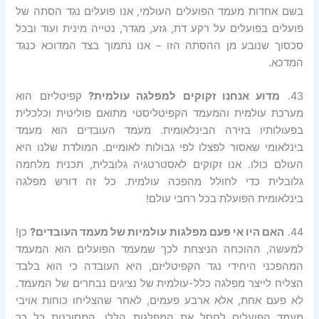
בשם אחדות מעמד הפועלים העולמי, אנו פועלים נגד הסתה של
פועלים בפועלים על רקע דת, גזע, מגדר, נטייה מינית ועוד ובכל
סכסוך שנובע מן ההסתה הזו – אנו נתמוך בצד המדוכא כנגד
המדכא.
43.
מדוע אנחנו זקוקים למפלגה עולמית
?
קפיטליזם הוא
מערכת עולמית והמעמד הקפיטליסטי מתואם פוליטית וכלכלית
בפעולותיו בזירה הבינלאומית. מעמד העובדים הוא מעמד
בינלאומי שאסור לפצלו לפי גבולות לאומיים. המולדת שלנו היא
העולם כולו. אנו זקוקים לאסטרטגיה גלובלית, תכנית מלחמה
גלובלית כדי לחולל מהפכה עולמית. כל זה דורש מפלגה
בינלאומית הפועלת בכל רחבי עולם!
44.
האם היו אי פעם מפלגות עולמיות של מעמד העובדים
?
כן!
למעשה, ההוכחה הניצחת לכך שמעמד הפועלים הוא המעמד
המהפכני היחידי נגד הקפיטליזם, היא העובדה כי הוא בלבד
הצליח לייצר מפלגה כלל-עולמית של נציגים נבחרים של המעמד.
לא פעם אחת, אלא ארבע פעמים, לאחר שהצליחו כוחות אויבי
מעמד הפועלים לחסל את המפלגות הללו, המסוכנות כל כך