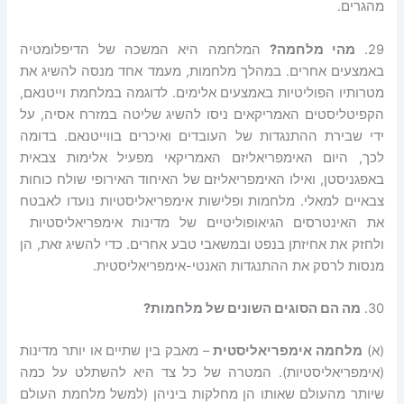
מהגרים.
29.
מהי מלחמה?
המלחמה היא המשכה של הדיפלומטיה
באמצעים אחרים. במהלך מלחמות, מעמד אחד מנסה להשיג את
מטרותיו הפוליטיות באמצעים אלימים. לדוגמה במלחמת וייטנאם,
הקפיטליסטים האמריקאים ניסו להשיג שליטה במזרח אסיה, על
ידי שבירת ההתנגדות של העובדים ואיכרים בווייטנאם. בדומה
לכך, היום האימפריאליזם האמריקאי מפעיל אלימות צבאית
באפגניסטן, ואילו האימפריאליזם של האיחוד האירופי שולח כוחות
צבאיים למאלי. מלחמות ופלישות אימפריאליסטיות נועדו לאבטח
את האינטרסים הגיאופוליטיים של מדינות אימפריאליסטיות
ולחזק את אחיזתן בנפט ובמשאבי טבע אחרים. כדי להשיג זאת, הן
מנסות לרסק את ההתנגדות האנטי-אימפריאליסטית.
30.
מה הם הסוגים השונים של מלחמות?
(א)
מלחמה אימפריאליסטית
– מאבק בין שתיים או יותר מדינות
(אימפריאליסטיות). המטרה של כל צד היא להשתלט על כמה
שיותר מהעולם שאותו הן מחלקות ביניהן (למשל מלחמת העולם