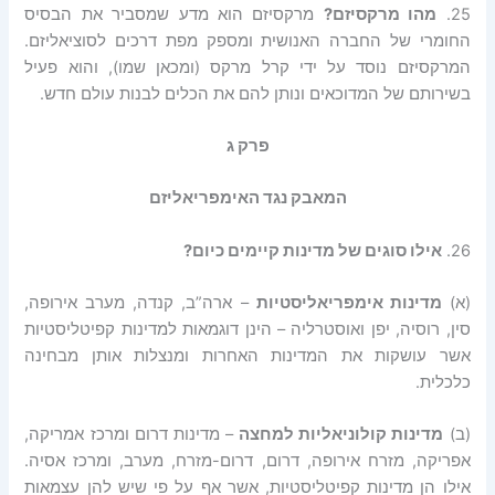
25.
מהו מרקסיזם?
מרקסיזם הוא מדע שמסביר את הבסיס
החומרי של החברה האנושית ומספק מפת דרכים לסוציאליזם.
המרקסיזם נוסד על ידי קרל מרקס (ומכאן שמו), והוא פעיל
בשירותם של המדוכאים ונותן להם את הכלים לבנות עולם חדש.
פרק ג
המאבק נגד האימפריאליזם
26.
אילו סוגים של מדינות קיימים כיום?
(א)
מדינות אימפריאליסטיות
– ארה”ב, קנדה, מערב אירופה,
סין, רוסיה, יפן ואוסטרליה – הינן דוגמאות למדינות קפיטליסטיות
אשר עושקות את המדינות האחרות ומנצלות אותן מבחינה
כלכלית.
(ב)
מדינות קולוניאליות למחצה
– מדינות דרום ומרכז אמריקה,
אפריקה, מזרח אירופה, דרום, דרום-מזרח, מערב, ומרכז אסיה.
אילו הן מדינות קפיטליסטיות, אשר אף על פי שיש להן עצמאות