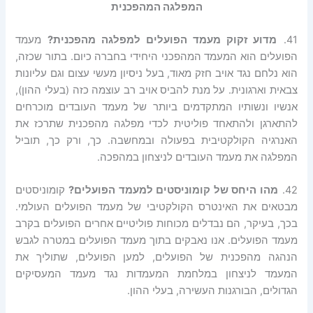
המפלגה המהפכנית
41.
מדוע זקוק מעמד הפועלים למפלגה מהפכנית
?
מעמד
הפועלים הוא המעמד המהפכני היחידי בחברה כיום. בתור שכזה,
הוא נלחם נגד אויב חזק מאוד, בעל ניסיון מעשי עצום וגם עליונות
צבאית וארגונית. על מנת להביס אויב רב עוצמה כזה (בעלי ההון),
אנשיו ונשותיו המתקדמים ביותר של מעמד העובדים מוכרחים
להתארגן ולהתאחד פוליטית לכדי מפלגה מהפכנית שתרכז את
האנרגיה הקולקטיבית בפעולה ובמחשבה. כך, ורק כך, תוביל
המפלגה את מעמד העובדים לניצחון במהפכה.
42.
מהו היחס של קומוניסטים למעמד הפועלים
?
קומוניסטים
מבטאים את האינטרס הקולקטיבי של מעמד הפועלים העולמי.
בכך, בעיקר, הם נבדלים מכוחות פוליטיים אחרים הפועלים בקרב
מעמד הפועלים. אנו נאבקים בתוך מעמד הפועלים במטרה לגבש
הנהגה מהפכנית של הפועלים, למען הפועלים, שתוליך את
המעמד לניצחון במלחמת המעמדות נגד מעמד המעסיקים
הגדולים, הבורגנות העשירה, בעלי ההון.