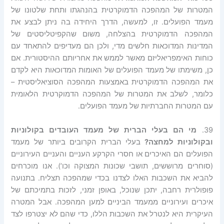
המטרות של המהפכה הדמוקרטית בהנהגתו ותחת שלטונו של
מעמד הפועלים. זו, למעשה, הדרך היחידה בה ניתן לבצע את
המהפכה הדמוקרטית בהצלחה, משום שהקפיטליסטים של
המדינות המדוכאות חלשים מדי, ולכן הם מעדיפים להתאחד עם
כוחות האימפריאליזם מאשר לממש את אחריותם ההיסטורית. אם
כן, משימתו של מעמד הפועלים של האומות המדוכאות היא לקדם
את המהפכה הדמוקרטית באמצעות המהפכה הסוציאליסטית –
כלומר, לשלב את המטרות של המהפכה הדמוקרטית הלאומית
עם המטרות החברתיות של מעמד הפועלים.
39.
מי הם בעלי הברית של מעמד העובדים בקולוניות
ובקולוניות למחצה?
בעלי הברית הקרובים ביותר של מעמד
הפועלים הם האיכרים או חסרי הקרקע העניים והעניים העירוניים
(סוחרים מרוששים, תושבי שכונות המצוקה וכו’). אנו מוכרחים
להביא את השכבות האלו לצדנו בכדי שמהפכה תצליח. בתנועה
פופולרית רחבה, יתכן שנוכל, באופן זמני, לזכות בתמיכתם של
איכרים ועירוניים ממעמד הביניים למען המהפכה. אבל המטרה
העיקרית היא לנטרל את השכבות הללו, כדי שהם לא יצטרפו לצד