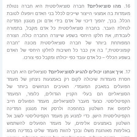
16.
מהו
סוציאליזם
?
חברה סוציאליסטית היא חברה נטולת
מעמדות בה אמצעי הייצור שייכים לכלל בני האדם ויופעלו לטובת
הכלל. בכך, יהפוך דיכוי של אדם בידי אדם וכן מנגנון המדינה
לנחלת העבר. בחברה סוציאליסטית כל אדם מקבל, בתמורה
לעבודתו, את חלקו היחסי בשפע שייצרה החברה כולה. הצורה
המפותחת ביותר של חברה סוציאליסטית מכונה “חברה
קומוניסטית,” בה אין כבר כל חשיבות לחלקו היחסי של האדם
בשפע הכללי – כל אדם עובד כפי יכולתו ומקבל כפי צורכו.
17.
איך
אנחנו
יכולים
להגיע
לסוציאליזם
?
סוציאליזם היא חברה
חסרת מעמדות שיכולה לקום רק באמצעות ניצחון של מעמד
הפועלים במאבק המעמדי. האויבים הנחושים ביותר של
הסוציאליזם הם בעלי הקניין הגדולים, כלומר, המעמד
הקפיטליסטי. כצעד מעבר לסוציאליזם, מעמד הפועלים חייב
לתפוס את השלטון במהפכה ולרסק את מנגנון המדינה
הקפיטליסטית הישן. כדי למנוע מן מעמד הקפיטליסטי לשוב אל
השלטון באמצעים אלימים, על מעמד הפועלים להשתמש
באלימות מאורגנת משלו ובכך להוות מעמד שליט במדינה מסוג