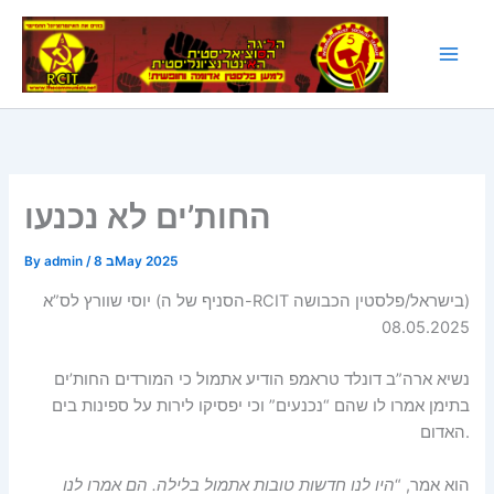
Skip
to
content
החות’ים לא נכנעו
8 בMay 2025
/
admin
By
יוסי שוורץ לס”א (הסניף של ה-RCIT בישראל/פלסטין הכבושה)
08.05.2025
נשיא ארה”ב דונלד טראמפ הודיע אתמול כי המורדים החות’ים
בתימן אמרו לו שהם “נכנעים” וכי יפסיקו לירות על ספינות בים
האדום.
הוא אמר, “
היו לנו חדשות טובות אתמול בלילה. הם אמרו לנו