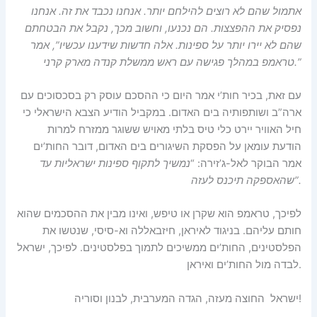
אתמול שהם לא רוצים להילחם יותר. אנחנו נכבד את זה. אנחנו
נפסיק את ההפצצות. הם נכנעו, וחשוב מכך, נקבל את הבטחתם
שהם לא יירו יותר על ספינות. אלה חדשות שידענו עכשיו”, אמר
טראמפ במהלך פגישה עם ראש ממשלת קנדה מארק קרני.”
עם זאת, בכיר חות’י אמר היום כי ההסכם עוסק רק בסכסוכים עם
ארה”ב ושותפותיה בים האדום. במקביל הודיע הצבא הישראלי כי
חיל האוויר יירט כלי טיס בלתי מאויש ששוגר ממזרח למרות
הודעת עומאן על הפסקת השיגורים בים האדום, דובר החות’ים
אמר הבוקר לאל-ג’זירה: “
נמשיך לתקוף ספינות ישראליות עד
שהאספקה תיכנס לעזה”.
לפיכך, טראמפ הוא שקרן או טיפש, ואינו מבין את ההסכמים שהוא
חותם עליהם. בניגוד לאיראן, חיזבאללה וא-סיסי, שנטשו את
הפלסטינים, החות’ים ממשיכים לתמוך בפלסטינים. לפיכך, ישראל
לבדה מול החות’ים ואיראן.
ישראל החוצה מעזה, הגדה המערבית, לבנון וסוריה!