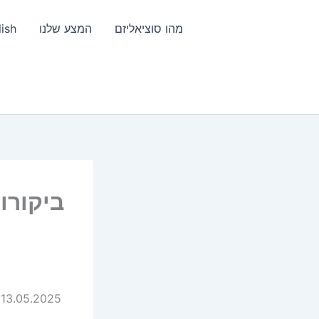
מהו סוציאליזם
המצע שלנו
ish
ביקורו
יוסי שוורץ לס”א (סניף RCIT בישראל/פלסטין הכבושה)13.05.2025