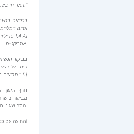
האזרחי בשטחה.”
בקטאר, בהיות
וסיום המלחמה
1.4 טריל
אמריקניים – מגבלות שממשל טראמפ פעל להסיר בימים האחרונים.
בביקור הנשיא 
היתר על רקע 
מביעות תמיכה במו”מ האמריקאי-איראני במטרה למנוע הסלמה אזורית.” [i]
חרף המשך הלח
מביקור בישראל
מסר שאינו נוח לירושלים. הוא גם ישאיר את מדינות המפרץ כסמי קולוניות.
החוצה עם כל האימפריאליסטים ומשרתיהם!