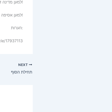
למען מדינה דמוקרטית אחת לישראלים ולפלסטינים, כולל הפליטים!
למען אסיפה מכוננת שתכלול את הפליטים!
הערות:
cle/17937113
NEXT
תחילת הסוף