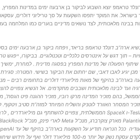
ונלד טראמפ יוצא השבוע לביקור בן ארבעה ימים במדינות המפרץ, ת
 בישראל. את המוקד יתפסו השקעות על סך טריליוני דולרים, עסקאו
ת בבינה מלאכותית, לצד נושאים מדיניים בוערים כמו המלחמה בעזה
יות – תוך דגש על אינטרסים כלכליים וטכנולוגיים. בביקורו, ייפגש ט
 שיתוף הפעולה של מדינות המפרץ בפסגה מדינית . למחרת, ימשיך 
 מכן יגיע לאבו דאבי, שם יחתום את הביקור בשישי. המטרה: סגירת
 בארה”ב בהיקף של מאות מיליארדי דולרים בתחומים רבים – מנש
נרגיה ועד לבינה מלאכותית ושבבים מתקדמים. אל הנשיא צפויים להצ
משל, בהם מזכיר המדינה מרקו רוביו, מזכיר ההגנה פיט הגסת’, מז
זכיר המסחר האוורד לוטניק והשליח המיוחד למזה”ת סטיב ויטקוף. 
הממשלתית, צפויים להשתתף גם מיליארדרים , לרבות מנכ”ל SpaceX ו-Tesla
טריליון דולר, לקדם עסקת נשק של יותר מ-100 מיליארד דולר ואף על חיד