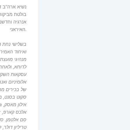
נשיא ארה”ב ד
בולטת מביקור
אנרגיה וחדשנו
האיראני.
ואיחוד האמירו
מנהיגי מועצת
לדוחא, ולאחר
עסקאות השקעה
אלומיניום וא
של בכירים מהמ
סקוט בסנט, מ