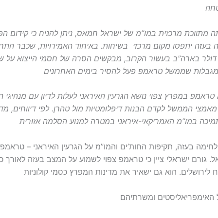
ה מתווכת מרכזית במו”מ של ישראל חמאס, ניתן להניח כי קידום 
 בעזה יתפסו מקום מרכזי בשיחות. באיחוד האמירויות, שכבר התחי
יון דולר בארה”ב בעשור הקרוב, מבקשים הסרה של חסמי הייצוא על שבבי
טראמפ במפרץ צפוי נושא הגרעין האיראני לעלות לדיון עם מנהיגי האז
מאמצי הממשל לקדם הבנות דיפלומטיות מול טהרן. לפי דיווחים, מד
ימה בעזה, תקיפות החות’ים והמו”מ על הגרעין האיראני – טראמפ
. גורם ישראלי ציין כי טראמפ צפוי לשמוע על המצב בעזה לאורך כל