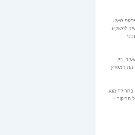
הפסקת האש
יב להשקיע
 AI
ור, בין
ינות המפרץ
 בחר להימנע
 הביקור –