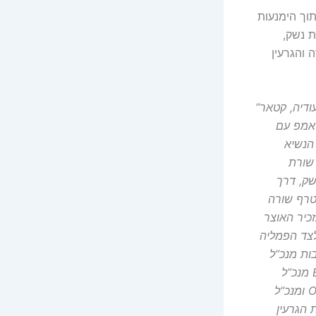
וך הימנעות
ת נשק,
 והגרעין
“בשלישי נחת נשיא ארה”ב דונלד טראמפ בריאד, ויפתח ביקור בן ארבעה ימים בסעודיה, קטאר
ראמפ עם
הנשיא
 שורת
ק, דרך
טרף שורה
כיר האוצר
לצד הפמליה
 אילון מאסק,
מנכ”ל BlackRock לארי פינק, מנכ”ל Meta מארק צוקרברג, מנכ”ל Palantir אלכס קארפ,
ומנכ”ל OpenAI סם אלטמן. סעודיה ככל הנראה תודיע על השקעות בארה”ב בהיקף של עד
וש שיחות הגרעין